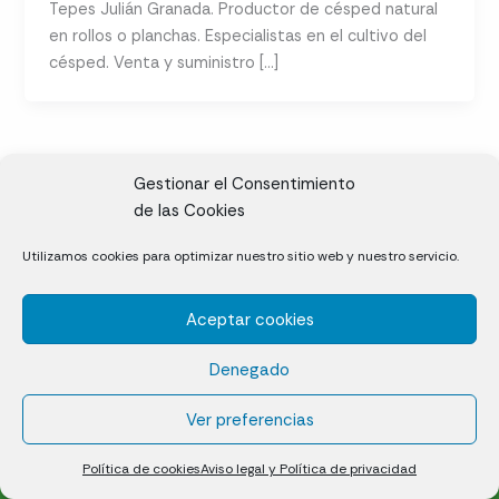
Tepes Julián Granada. Productor de césped natural
en rollos o planchas. Especialistas en el cultivo del
césped. Venta y suministro […]
Gestionar el Consentimiento
de las Cookies
CL, Rda. de la Solana, S/N, 10697 Valdeíñigos de Tiétar,
Utilizamos cookies para optimizar nuestro sitio web y nuestro servicio.
Cáceres
Aceptar cookies
Césped natural en tepes
Denegado
Política de cookies (UE)
Aviso legal y Política de privacidad
Ver preferencias
¿Quiénes somos?
Contacto
Política de cookies
Aviso legal y Política de privacidad