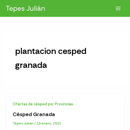
Ir
Tepes Julián
al
contenido
plantacion cesped
granada
Ofertas de césped por Provincias
Césped Granada
Tepes Julian
/
13 enero, 2012