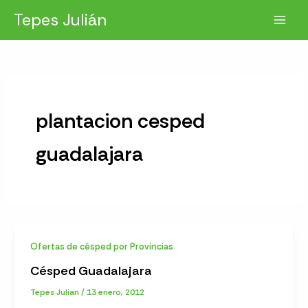
Ir
Tepes Julián
al
contenido
plantacion cesped
guadalajara
Ofertas de césped por Provincias
Césped Guadalajara
Tepes Julian
/
13 enero, 2012