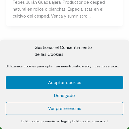
Tepes Julián Guadalajara. Productor de césped
natural en rollos o planchas. Especialistas en el
cultivo del césped. Venta y suministro […]
Gestionar el Consentimiento
de las Cookies
CL, Rda. de la Solana, S/N, 10697 Valdeíñigos de Tiétar,
Utilizamos cookies para optimizar nuestro sitio web y nuestro servicio.
Cáceres
Aceptar cookies
Césped natural en tepes
Denegado
Política de cookies (UE)
Aviso legal y Política de privacidad
Ver preferencias
¿Quiénes somos?
Contacto
Política de cookies
Aviso legal y Política de privacidad