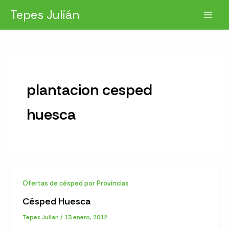
Ir
Tepes Julián
al
contenido
plantacion cesped
huesca
Ofertas de césped por Provincias
Césped Huesca
Tepes Julian
/
13 enero, 2012