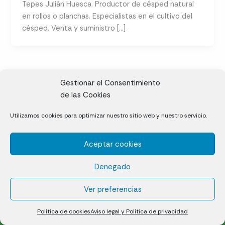
Tepes Julián Huesca. Productor de césped natural
en rollos o planchas. Especialistas en el cultivo del
césped. Venta y suministro […]
Gestionar el Consentimiento
de las Cookies
CL, Rda. de la Solana, S/N, 10697 Valdeíñigos de Tiétar,
Utilizamos cookies para optimizar nuestro sitio web y nuestro servicio.
Cáceres
Aceptar cookies
Césped natural en tepes
Denegado
Política de cookies (UE)
Aviso legal y Política de privacidad
Ver preferencias
¿Quiénes somos?
Contacto
Política de cookies
Aviso legal y Política de privacidad