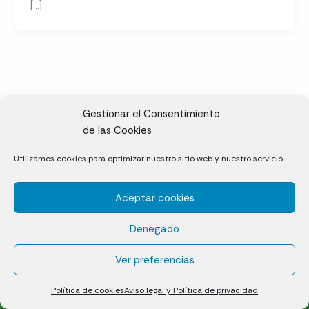
[…]
Gestionar el Consentimiento
de las Cookies
CL, Rda. de la Solana, S/N, 10697 Valdeíñigos de Tiétar,
Utilizamos cookies para optimizar nuestro sitio web y nuestro servicio.
Cáceres
Aceptar cookies
Césped natural en tepes
Denegado
Política de cookies (UE)
Aviso legal y Política de privacidad
Ver preferencias
¿Quiénes somos?
Contacto
Política de cookies
Aviso legal y Política de privacidad