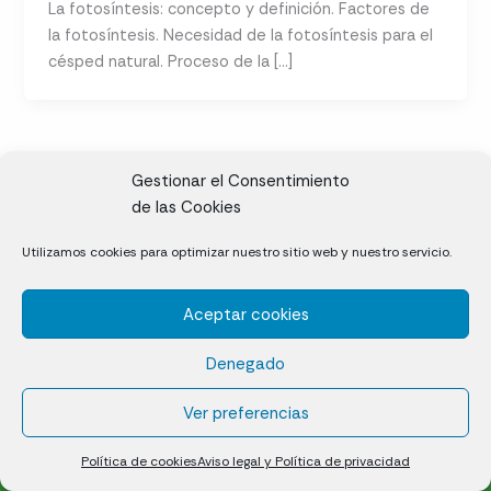
La fotosíntesis: concepto y definición. Factores de
la fotosíntesis. Necesidad de la fotosíntesis para el
césped natural. Proceso de la […]
Gestionar el Consentimiento
de las Cookies
CL, Rda. de la Solana, S/N, 10697 Valdeíñigos de Tiétar,
Utilizamos cookies para optimizar nuestro sitio web y nuestro servicio.
Cáceres
Aceptar cookies
Césped natural en tepes
Denegado
Política de cookies (UE)
Aviso legal y Política de privacidad
Ver preferencias
¿Quiénes somos?
Contacto
Política de cookies
Aviso legal y Política de privacidad