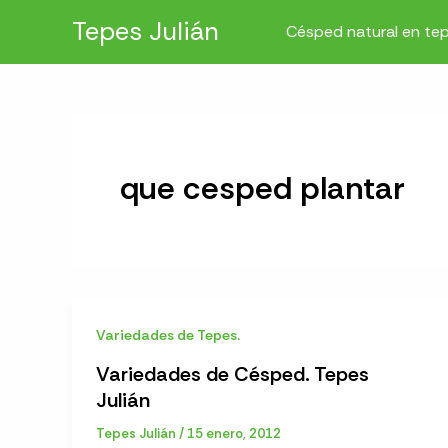
Ir
Tepes Julián
Césped natural en te
al
contenido
que cesped plantar
Variedades de Tepes.
Variedades de Césped. Tepes
Julián
Tepes Julián
/
15 enero, 2012