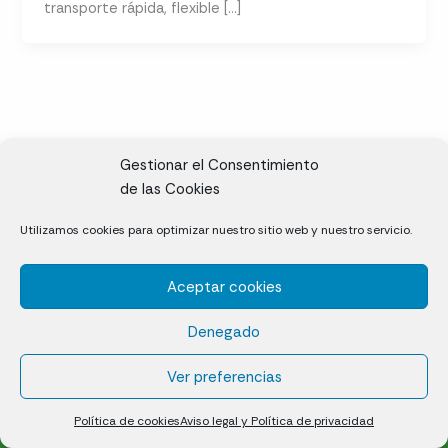
transporte rápida, flexible […]
Gestionar el Consentimiento
de las Cookies
CL, Rda. de la Solana, S/N, 10697 Valdeíñigos de Tiétar,
Utilizamos cookies para optimizar nuestro sitio web y nuestro servicio.
Cáceres
Aceptar cookies
Césped natural en tepes
Denegado
Política de cookies (UE)
Aviso legal y Política de privacidad
Ver preferencias
¿Quiénes somos?
Contacto
Política de cookies
Aviso legal y Política de privacidad