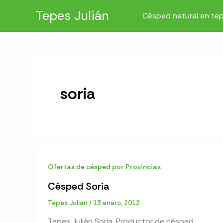
Ir
Tepes Julián
Césped natural en te
al
contenido
soria
Ofertas de césped por Provincias
Césped Soria
Tepes Julian
/
13 enero, 2012
Tepes Julián Soria. Productor de césped