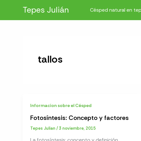
Ir
Tepes Julián
Césped natural en te
al
contenido
tallos
Informacion sobre el Césped
Fotosíntesis: Concepto y factores
Tepes Julian
/
3 noviembre, 2015
La fotosíntesis: concepto y definición.