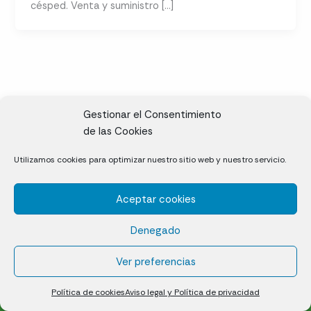
césped. Venta y suministro […]
Gestionar el Consentimiento
de las Cookies
CL, Rda. de la Solana, S/N, 10697 Valdeíñigos de Tiétar,
Utilizamos cookies para optimizar nuestro sitio web y nuestro servicio.
Cáceres
Aceptar cookies
Césped natural en tepes
Denegado
Política de cookies (UE)
Aviso legal y Política de privacidad
Ver preferencias
¿Quiénes somos?
Contacto
Política de cookies
Aviso legal y Política de privacidad