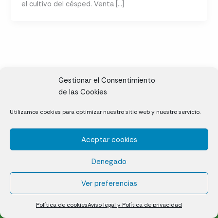
el cultivo del césped. Venta […]
Gestionar el Consentimiento
de las Cookies
CL, Rda. de la Solana, S/N, 10697 Valdeíñigos de Tiétar,
Utilizamos cookies para optimizar nuestro sitio web y nuestro servicio.
Cáceres
Aceptar cookies
Césped natural en tepes
Denegado
Política de cookies (UE)
Aviso legal y Política de privacidad
Ver preferencias
¿Quiénes somos?
Contacto
Política de cookies
Aviso legal y Política de privacidad