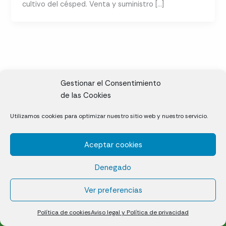
cultivo del césped. Venta y suministro […]
Gestionar el Consentimiento
de las Cookies
CL, Rda. de la Solana, S/N, 10697 Valdeíñigos de Tiétar,
Utilizamos cookies para optimizar nuestro sitio web y nuestro servicio.
Cáceres
Aceptar cookies
Césped natural en tepes
Denegado
Política de cookies (UE)
Aviso legal y Política de privacidad
Ver preferencias
¿Quiénes somos?
Contacto
Política de cookies
Aviso legal y Política de privacidad