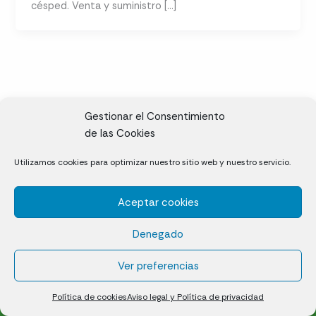
césped. Venta y suministro […]
Gestionar el Consentimiento
de las Cookies
CL, Rda. de la Solana, S/N, 10697 Valdeíñigos de Tiétar,
Utilizamos cookies para optimizar nuestro sitio web y nuestro servicio.
Cáceres
Aceptar cookies
Césped natural en tepes
Denegado
Política de cookies (UE)
Aviso legal y Política de privacidad
Ver preferencias
¿Quiénes somos?
Contacto
Política de cookies
Aviso legal y Política de privacidad