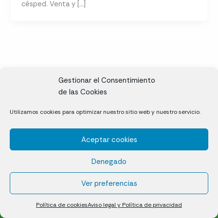
césped. Venta y […]
Gestionar el Consentimiento
de las Cookies
CL, Rda. de la Solana, S/N, 10697 Valdeíñigos de Tiétar,
Utilizamos cookies para optimizar nuestro sitio web y nuestro servicio.
Cáceres
Aceptar cookies
Césped natural en tepes
Denegado
Política de cookies (UE)
Aviso legal y Política de privacidad
Ver preferencias
¿Quiénes somos?
Contacto
Política de cookies
Aviso legal y Política de privacidad