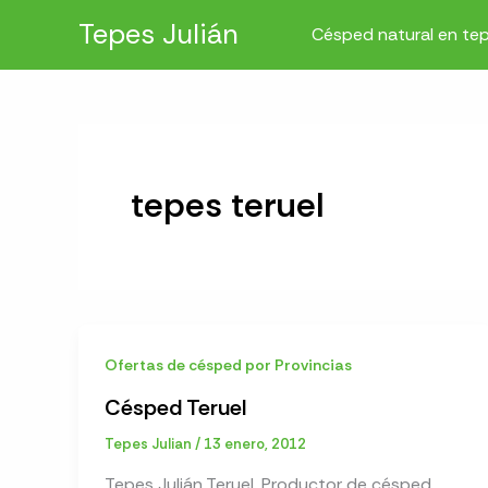
Ir
Tepes Julián
Césped natural en te
al
contenido
tepes teruel
Ofertas de césped por Provincias
Césped Teruel
Tepes Julian
/
13 enero, 2012
Tepes Julián Teruel. Productor de césped