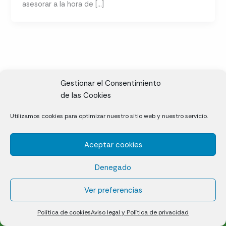
asesorar a la hora de […]
Gestionar el Consentimiento
de las Cookies
CL, Rda. de la Solana, S/N, 10697 Valdeíñigos de Tiétar,
Utilizamos cookies para optimizar nuestro sitio web y nuestro servicio.
Cáceres
Aceptar cookies
Césped natural en tepes
Denegado
Política de cookies (UE)
Aviso legal y Política de privacidad
Ver preferencias
¿Quiénes somos?
Contacto
Política de cookies
Aviso legal y Política de privacidad