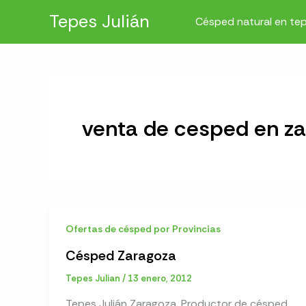
Ir
Tepes Julián
Césped natural en te
al
contenido
venta de cesped en z
Ofertas de césped por Provincias
Césped Zaragoza
Tepes Julian
/
13 enero, 2012
Tepes Julián Zaragoza. Productor de césped