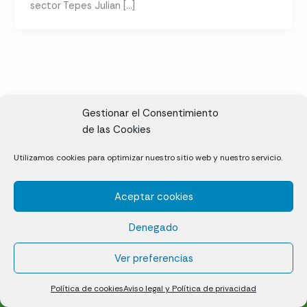
sector Tepes Julian […]
Gestionar el Consentimiento
de las Cookies
CL, Rda. de la Solana, S/N, 10697 Valdeíñigos de Tiétar,
Utilizamos cookies para optimizar nuestro sitio web y nuestro servicio.
Cáceres
Aceptar cookies
Césped natural en tepes
Denegado
Política de cookies (UE)
Aviso legal y Política de privacidad
Ver preferencias
¿Quiénes somos?
Contacto
Política de cookies
Aviso legal y Política de privacidad