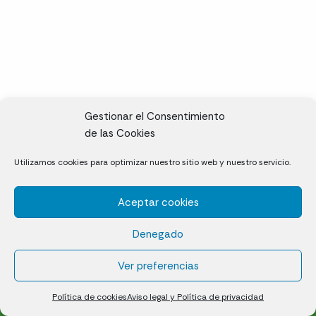
Gestionar el Consentimiento
de las Cookies
CL, Rda. de la Solana, S/N, 10697 Valdeíñigos de Tiétar,
Utilizamos cookies para optimizar nuestro sitio web y nuestro servicio.
Cáceres
Aceptar cookies
Césped natural en tepes
Denegado
Política de cookies (UE)
Aviso legal y Política de privacidad
Ver preferencias
¿Quiénes somos?
Contacto
Política de cookies
Aviso legal y Política de privacidad