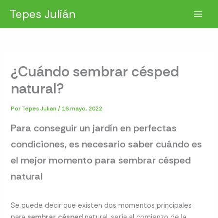
Ir
Tepes Julián
al
contenido
¿Cuándo sembrar césped
natural?
Por
Tepes Julian
/
16 mayo, 2022
Para conseguir un jardín en perfectas
condiciones, es necesario saber cuándo es
el mejor momento para sembrar césped
natural
Se puede decir que existen dos momentos principales
para
sembrar césped
natural, sería al comienzo de la