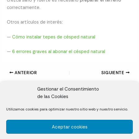
crezca sano y fuerte es necesario
preparar el terreno
correctamente.
Otros artículos de interés:
—
Cómo instalar tepes de césped natural
—
6 errores graves al abonar el césped natural
ANTERIOR
SIGUIENTE
Gestionar el Consentimiento
de las Cookies
CL, Rda. de la Solana, S/N, 10697 Valdeíñigos de Tiétar,
Utilizamos cookies para optimizar nuestro sitio web y nuestro servicio.
Cáceres
Aceptar cookies
Césped natural en tepes