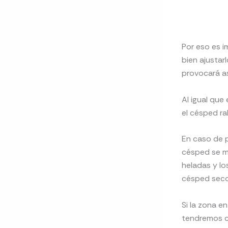
Por eso es 
bien ajusta
provocará as
Al igual que
el césped ra
En caso de p
césped se m
heladas y lo
césped seco
Si la zona e
tendremos c