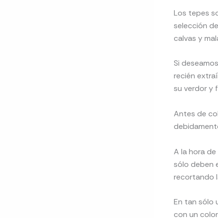
Los tepes so
selección de
calvas y mal
Si deseamos 
recién extra
su verdor y f
Antes de co
debidamente
A la hora de
sólo deben e
recortando l
En tan sólo 
con un color