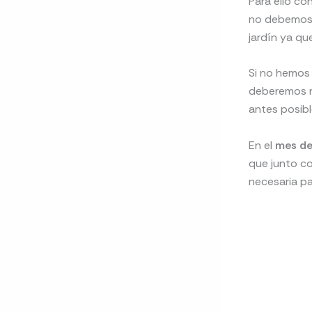
Para ello co
no debemos 
jardín ya qu
Si no hemos 
deberemos ro
antes posib
En el
mes de
que junto co
necesaria p