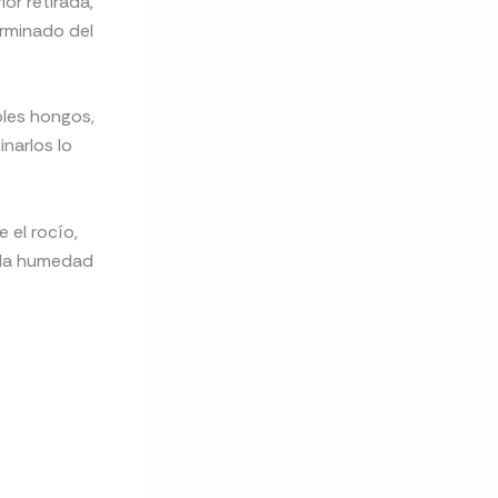
or retirada,
rminado del
bles hongos,
narlos lo
 el rocío,
d la humedad