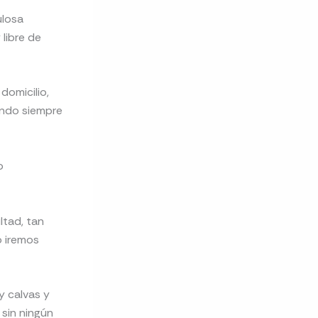
ulosa
libre de
domicilio,
ando siempre
o
ltad, tan
o iremos
y calvas y
 sin ningún