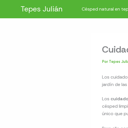
Ir
Tepes Julián
Césped natural en te
al
contenido
Cuida
Por
Tepes Jul
Los cuidado
jardín de la
Los
cuidado
césped limpi
único que p