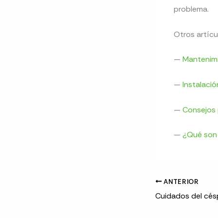
problema.
Otros artícu
—
Mantenimi
—
Instalaci
—
Consejos p
—
¿Qué son 
ANTERIOR
Cuidados del cé