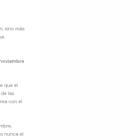
n, sino más
ua
noviembre
e que el
 de las
rea con el
embre,
o nunca el