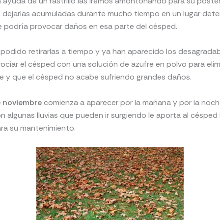
n ayuda de un rastrillo las iremos amontonando para su posteri
dejarlas acumuladas durante mucho tiempo en un lugar dete
e podría provocar daños en esa parte del césped.
podido retirarlas a tiempo y ya han aparecido los desagrada
ciar el césped con una solución de azufre en polvo para elimi
le y que el césped no acabe sufriendo grandes daños.
 noviembre
comienza a aparecer por la mañana y por la noche
n algunas lluvias que pueden ir surgiendo le aporta al céspe
ara su mantenimiento.