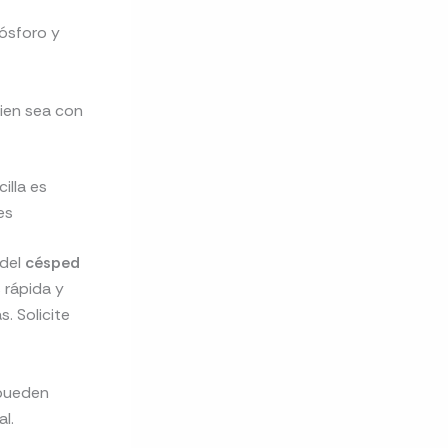
fósforo y
bien sea con
illa es
es
 del
césped
 rápida y
. Solicite
 pueden
l.