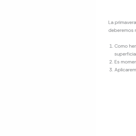
La primavera
deberemos re
Como hemo
superfici
Es moment
Aplicarem