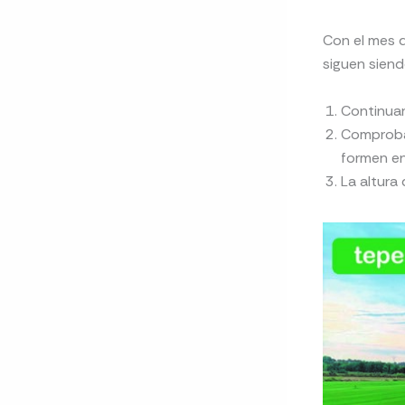
Con el mes d
siguen siend
Continuar
Comprobar
formen e
La altura