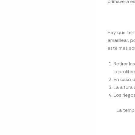
primavera es
Hay que ten
amarillear, 
este mes so
Retirar l
la prolife
En caso d
La altura
Los riego
La tempo