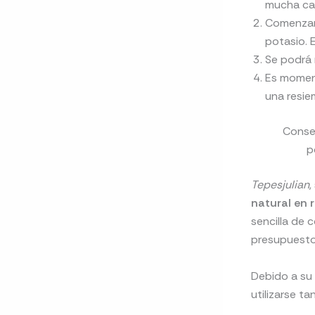
mucha cap
Comenzare
potasio. 
Se podrá 
Es moment
una resie
Conseg
p
Tepesjulian
,
natural en r
sencilla de 
presupuesto
Debido a su
utilizarse t