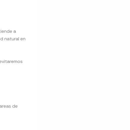
iende a
ed natural en
 evitaremos
tareas de