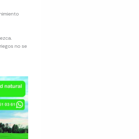
enimiento
rezca.
riegos no se