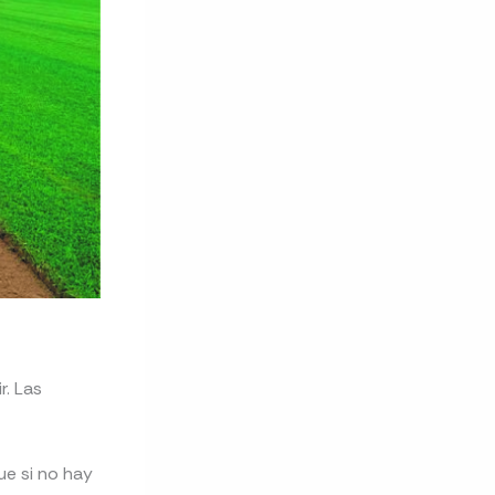
r. Las
ue si no hay