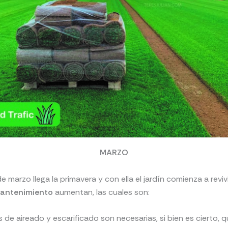
MARZO
 marzo llega la primavera y con ella el jardín comienza a revivi
mantenimiento
aumentan, las cuales son:
 de aireado y escarificado son necesarias, si bien es cierto, q