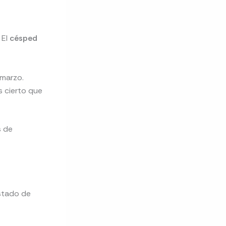
 El
césped
 marzo.
s cierto que
s de
stado de