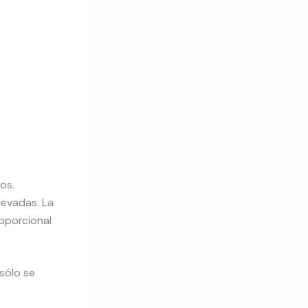
os.
levadas. La
oporcional
sólo se
s