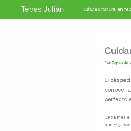
Ir
Tepes Julián
Césped natural en te
al
contenido
Cuida
Por
Tepes Jul
El césped
conocerla
perfecto 
Cada mes el 
que algunos 