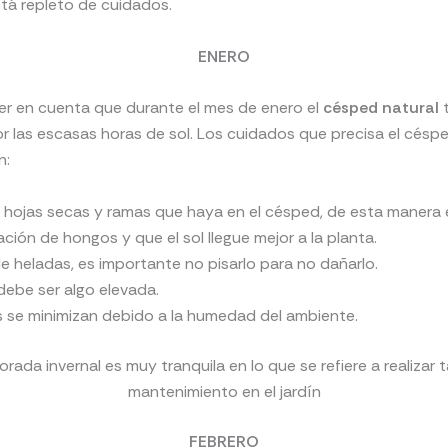
tá repleto de cuidados.
ENERO
er en cuenta que durante el mes de enero el
césped natural
t
por las escasas horas de sol. Los cuidados que precisa el césp
n:
as hojas secas y ramas que haya en el césped, de esta manera
ración de hongos y que el sol llegue mejor a la planta.
e heladas, es importante no pisarlo para no dañarlo.
 debe ser algo elevada.
s se minimizan debido a la humedad del ambiente.
rada invernal es muy tranquila en lo que se refiere a realizar 
mantenimiento en el jardín
FEBRERO