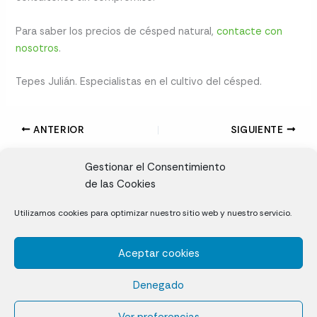
Para saber los precios de césped natural,
contacte con
nosotros
.
Tepes Julián. Especialistas en el cultivo del césped.
ANTERIOR
SIGUIENTE
Gestionar el Consentimiento
de las Cookies
CL, Rda. de la Solana, S/N, 10697 Valdeíñigos de Tiétar,
Utilizamos cookies para optimizar nuestro sitio web y nuestro servicio.
Cáceres
Aceptar cookies
Césped natural en tepes
Denegado
Política de cookies (UE)
Aviso legal y Política de privacidad
Ver preferencias