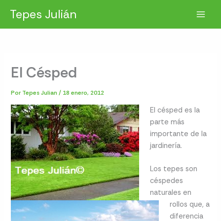
Ir
Tepes Julián
al
contenido
El Césped
Por
Tepes Julian
/
18 enero, 2012
El césped es la
parte más
importante de la
jardinería.
Los tepes son
céspedes
naturales en
rollos que, a
diferencia