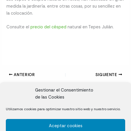
medida la jardinería. entre otras cosas, por su sencillez en
la colocación.
Consulte el
precio del césped
natural en Tepes Julián.
ANTERIOR
SIGUIENTE
Gestionar el Consentimiento
de las Cookies
CL, Rda. de la Solana, S/N, 10697 Valdeíñigos de Tiétar,
Utilizamos cookies para optimizar nuestro sitio web y nuestro servicio.
Cáceres
Aceptar cookies