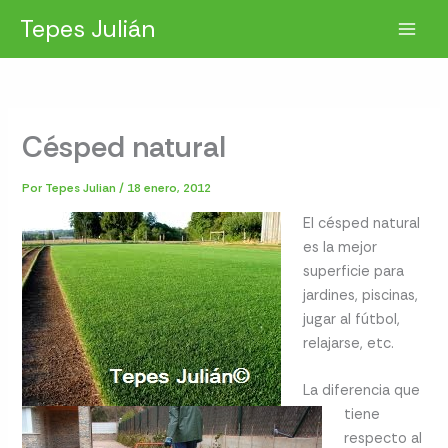
Ir
Tepes Julián
al
contenido
Césped natural
Por
Tepes Julian
/
18 enero, 2012
El césped natural
es la mejor
superficie para
jardines, piscinas,
jugar al fútbol,
relajarse, etc.
La diferencia que
tiene
respecto al