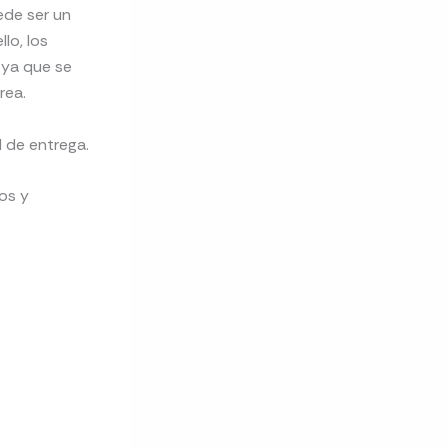
ede ser un
lo, los
 ya que se
rea.
d de entrega.
os y