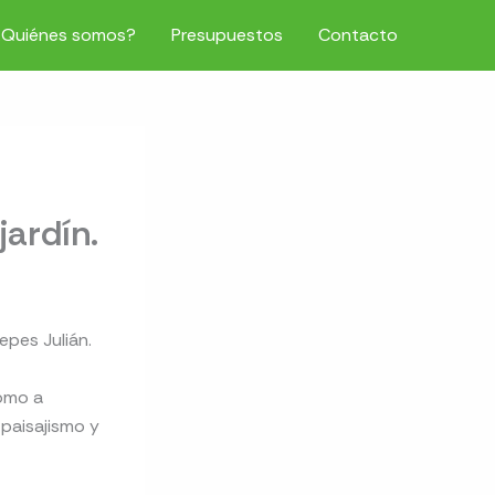
¿Quiénes somos?
Presupuestos
Contacto
jardín.
epes Julián.
omo a
 paisajismo y