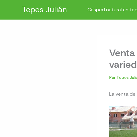
Ir
Tepes Julián
Césped natural en te
al
contenido
Venta 
varied
Por
Tepes Jul
La venta de 