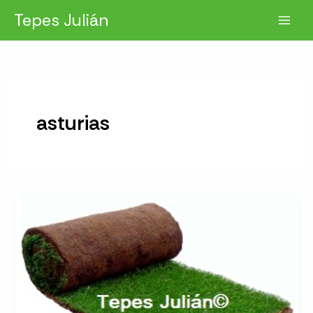
Ir
Tepes Julián
al
contenido
asturias