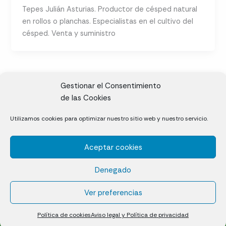
Tepes Julián Asturias. Productor de césped natural
en rollos o planchas. Especialistas en el cultivo del
césped. Venta y suministro
Gestionar el Consentimiento
de las Cookies
CL, Rda. de la Solana, S/N, 10697 Valdeíñigos de Tiétar,
Utilizamos cookies para optimizar nuestro sitio web y nuestro servicio.
Cáceres
Aceptar cookies
Césped natural en tepes
Denegado
Política de cookies (UE)
Aviso legal y Política de privacidad
Ver preferencias
¿Quiénes somos?
Contacto
Política de cookies
Aviso legal y Política de privacidad