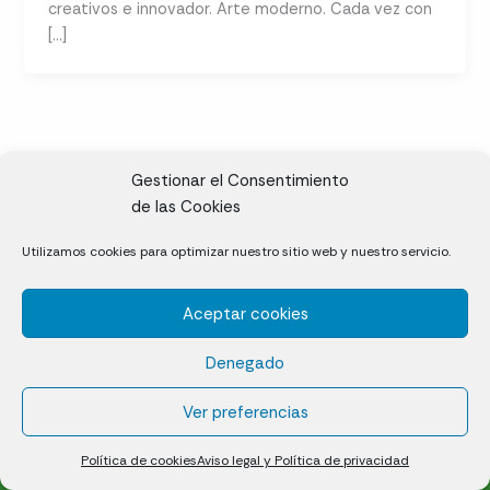
creativos e innovador. Arte moderno. Cada vez con
[…]
Gestionar el Consentimiento
de las Cookies
CL, Rda. de la Solana, S/N, 10697 Valdeíñigos de Tiétar,
Utilizamos cookies para optimizar nuestro sitio web y nuestro servicio.
Cáceres
Aceptar cookies
Césped natural en tepes
Denegado
Política de cookies (UE)
Aviso legal y Política de privacidad
Ver preferencias
¿Quiénes somos?
Contacto
Política de cookies
Aviso legal y Política de privacidad