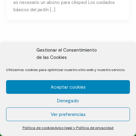
es necesario un abono para césped Los cuidados
básicos del jardín […]
Gestionar el Consentimiento
de las Cookies
CL, Rda. de la Solana, S/N, 10697 Valdeíñigos de Tiétar,
Utilizamos cookies para optimizar nuestro sitio web y nuestro servicio.
Cáceres
Aceptar cookies
Césped natural en tepes
Denegado
Política de cookies (UE)
Aviso legal y Política de privacidad
Ver preferencias
¿Quiénes somos?
Contacto
Política de cookies
Aviso legal y Política de privacidad