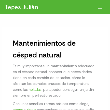
Ir
Tepes Julián
al
contenido
Mantenimientos de
césped natural
Es muy importante un
mantenimiento
adecuado
en el césped natural, conocer que necesidades
tiene en cada cambio de estación, cómo le
afectan los cambios bruscos de temperatura
como las
heladas
, para poder conseguir un jardín
siempre en perfecto estado.
Con unas sencillas tareas básicas como siega,
abono
y
riego
conseguiremos que nuestro jardín