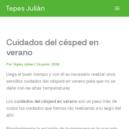
Ir
Tepes Julián
al
contenido
Cuidados del césped en
verano
Por
Tepes Julian
/
14 junio, 2018
Llega el buen tiempo y con él es necesario realizar unos
sencillos cuidados del césped en verano para que no se
dañe con las altas temperaturas
Los
cuidados del césped en verano
son un paso más de
todos los cuidados que hemos ido realizando a lo largo del
año.
Principalmente la estación de la primavera es la que más