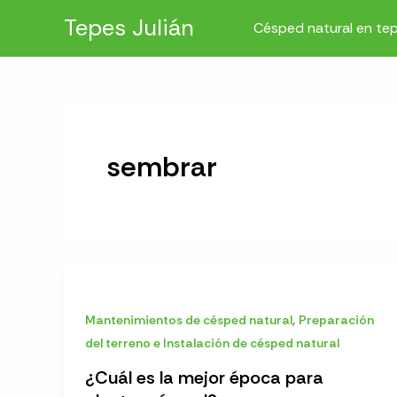
Ir
Tepes Julián
Césped natural en te
al
contenido
sembrar
,
Mantenimientos de césped natural
Preparación
del terreno e Instalación de césped natural
¿Cuál es la mejor época para