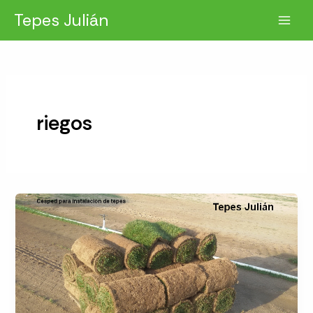
Ir
Tepes Julián
al
contenido
riegos