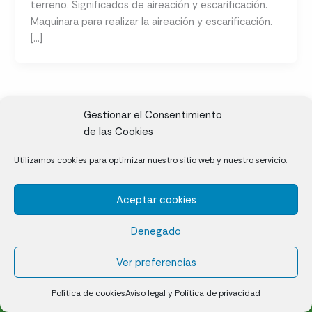
terreno. Significados de aireación y escarificación.
Maquinara para realizar la aireación y escarificación.
[…]
Gestionar el Consentimiento
de las Cookies
CL, Rda. de la Solana, S/N, 10697 Valdeíñigos de Tiétar,
Utilizamos cookies para optimizar nuestro sitio web y nuestro servicio.
Cáceres
Aceptar cookies
Césped natural en tepes
Denegado
Política de cookies (UE)
Aviso legal y Política de privacidad
Ver preferencias
¿Quiénes somos?
Contacto
Política de cookies
Aviso legal y Política de privacidad