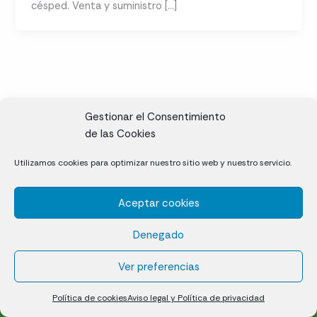
césped. Venta y suministro […]
Gestionar el Consentimiento
de las Cookies
CL, Rda. de la Solana, S/N, 10697 Valdeíñigos de Tiétar,
Utilizamos cookies para optimizar nuestro sitio web y nuestro servicio.
Cáceres
Aceptar cookies
Césped natural en tepes
Denegado
Política de cookies (UE)
Aviso legal y Política de privacidad
Ver preferencias
¿Quiénes somos?
Contacto
Política de cookies
Aviso legal y Política de privacidad