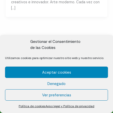
creativos e innovador. Arte moderno. Cada vez con
[…]
Gestionar el Consentimiento
de las Cookies
CL, Rda. de la Solana, S/N, 10697 Valdeíñigos de Tiétar,
Utilizamos cookies para optimizar nuestro sitio web y nuestro servicio.
Cáceres
Aceptar cookies
Césped natural en tepes
Denegado
Política de cookies (UE)
Aviso legal y Política de privacidad
Ver preferencias
¿Quiénes somos?
Contacto
Política de cookies
Aviso legal y Política de privacidad