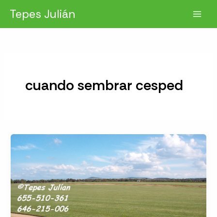
Ir
Tepes Julián
al
contenido
cuando sembrar cesped