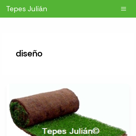
Ir
Tepes Julián
al
contenido
diseño