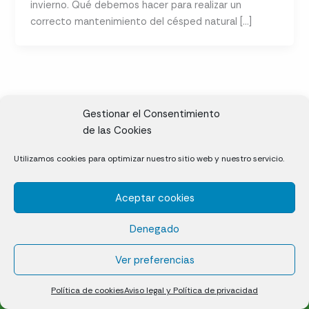
invierno. Qué debemos hacer para realizar un
correcto mantenimiento del césped natural […]
Gestionar el Consentimiento
de las Cookies
CL, Rda. de la Solana, S/N, 10697 Valdeíñigos de Tiétar,
Utilizamos cookies para optimizar nuestro sitio web y nuestro servicio.
Cáceres
Aceptar cookies
Césped natural en tepes
Denegado
Política de cookies (UE)
Aviso legal y Política de privacidad
Ver preferencias
¿Quiénes somos?
Contacto
Política de cookies
Aviso legal y Política de privacidad