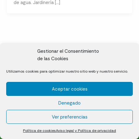
de agua. Jardinería […]
Gestionar el Consentimiento
de las Cookies
CL, Rda. de la Solana, S/N, 10697 Valdeíñigos de Tiétar,
Utilizamos cookies para optimizar nuestro sitio web y nuestro servicio.
Cáceres
Aceptar cookies
Césped natural en tepes
Denegado
Política de cookies (UE)
Aviso legal y Política de privacidad
Ver preferencias
¿Quiénes somos?
Contacto
Política de cookies
Aviso legal y Política de privacidad