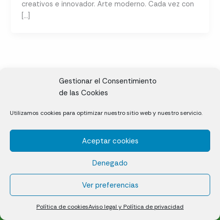
creativos e innovador. Arte moderno. Cada vez con
[…]
Gestionar el Consentimiento
de las Cookies
CL, Rda. de la Solana, S/N, 10697 Valdeíñigos de Tiétar,
Utilizamos cookies para optimizar nuestro sitio web y nuestro servicio.
Cáceres
Aceptar cookies
Césped natural en tepes
Denegado
Política de cookies (UE)
Aviso legal y Política de privacidad
Ver preferencias
¿Quiénes somos?
Contacto
Política de cookies
Aviso legal y Política de privacidad