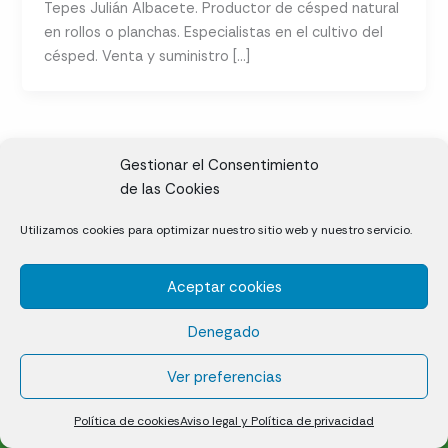
Tepes Julián Albacete. Productor de césped natural
en rollos o planchas. Especialistas en el cultivo del
césped. Venta y suministro […]
Gestionar el Consentimiento
de las Cookies
CL, Rda. de la Solana, S/N, 10697 Valdeíñigos de Tiétar,
Utilizamos cookies para optimizar nuestro sitio web y nuestro servicio.
Cáceres
Aceptar cookies
Césped natural en tepes
Denegado
Política de cookies (UE)
Aviso legal y Política de privacidad
Ver preferencias
¿Quiénes somos?
Contacto
Política de cookies
Aviso legal y Política de privacidad