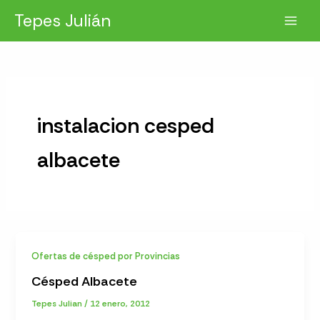
Ir
Tepes Julián
al
contenido
instalacion cesped
albacete
Ofertas de césped por Provincias
Césped Albacete
Tepes Julian
/
12 enero, 2012