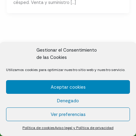
césped. Venta y suministro […]
Gestionar el Consentimiento
de las Cookies
CL, Rda. de la Solana, S/N, 10697 Valdeíñigos de Tiétar,
Utilizamos cookies para optimizar nuestro sitio web y nuestro servicio.
Cáceres
Aceptar cookies
Césped natural en tepes
Denegado
Política de cookies (UE)
Aviso legal y Política de privacidad
Ver preferencias
¿Quiénes somos?
Contacto
Política de cookies
Aviso legal y Política de privacidad