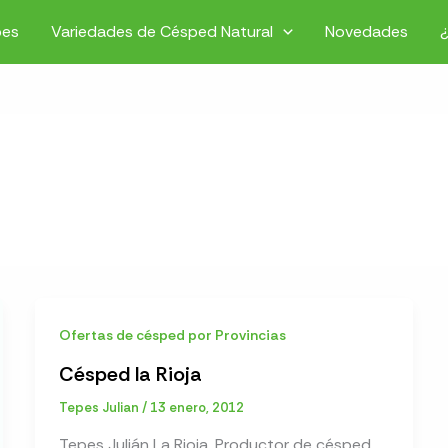
pes
Variedades de Césped Natural
Novedades
Ofertas de césped por Provincias
Césped la Rioja
Tepes Julian
/
13 enero, 2012
Tepes Julián La Rioja. Productor de césped