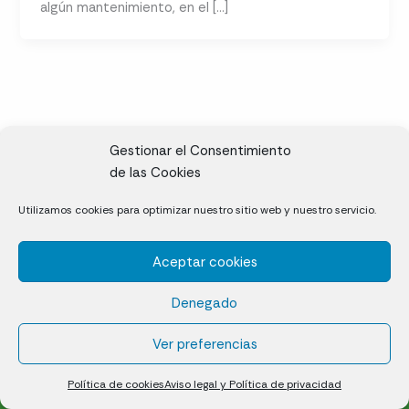
algún mantenimiento, en el […]
Gestionar el Consentimiento
de las Cookies
CL, Rda. de la Solana, S/N, 10697 Valdeíñigos de Tiétar,
Utilizamos cookies para optimizar nuestro sitio web y nuestro servicio.
Cáceres
Aceptar cookies
Césped natural en tepes
Denegado
Política de cookies (UE)
Aviso legal y Política de privacidad
Ver preferencias
¿Quiénes somos?
Contacto
Política de cookies
Aviso legal y Política de privacidad