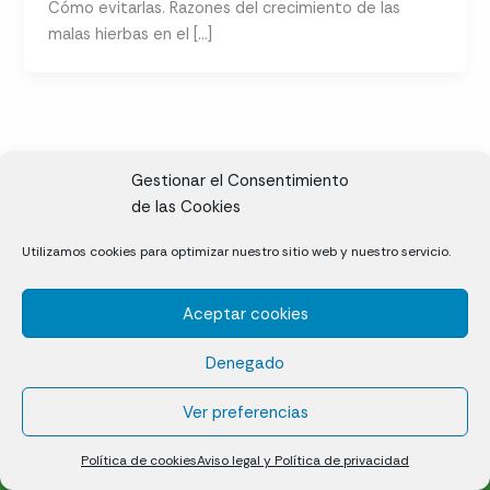
Cómo evitarlas. Razones del crecimiento de las
malas hierbas en el […]
Gestionar el Consentimiento
de las Cookies
CL, Rda. de la Solana, S/N, 10697 Valdeíñigos de Tiétar,
Utilizamos cookies para optimizar nuestro sitio web y nuestro servicio.
Cáceres
Aceptar cookies
Césped natural en tepes
Denegado
Política de cookies (UE)
Aviso legal y Política de privacidad
Ver preferencias
¿Quiénes somos?
Contacto
Política de cookies
Aviso legal y Política de privacidad