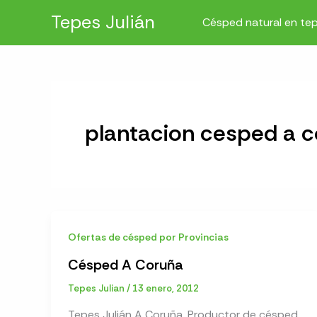
Ir
Tepes Julián
Césped natural en te
al
contenido
plantacion cesped a 
Ofertas de césped por Provincias
Césped A Coruña
Tepes Julian
/
13 enero, 2012
Tepes Julián A Coruña. Productor de césped