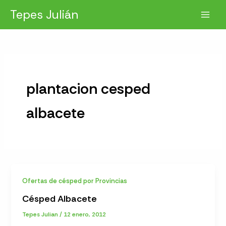
Ir
Tepes Julián
al
contenido
plantacion cesped
albacete
Ofertas de césped por Provincias
Césped Albacete
Tepes Julian
/
12 enero, 2012