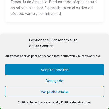
Tepes Julián Albacete. Productor de césped natural
en rollos o planchas. Especialistas en el cultivo del
césped. Venta y suministro […]
Gestionar el Consentimiento
de las Cookies
CL, Rda. de la Solana, S/N, 10697 Valdeíñigos de Tiétar,
Utilizamos cookies para optimizar nuestro sitio web y nuestro servicio.
Cáceres
Aceptar cookies
Césped natural en tepes
Denegado
Política de cookies (UE)
Aviso legal y Política de privacidad
Ver preferencias
¿Quiénes somos?
Contacto
Política de cookies
Aviso legal y Política de privacidad