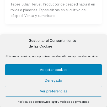
Tepes Julián Teruel. Productor de césped natural en
rollos o planchas. Especialistas en el cultivo del
césped. Venta y suministro
Gestionar el Consentimiento
de las Cookies
CL, Rda. de la Solana, S/N, 10697 Valdeíñigos de Tiétar,
Utilizamos cookies para optimizar nuestro sitio web y nuestro servicio.
Cáceres
Aceptar cookies
Césped natural en tepes
Denegado
Política de cookies (UE)
Aviso legal y Política de privacidad
Ver preferencias
¿Quiénes somos?
Contacto
Política de cookies
Aviso legal y Política de privacidad