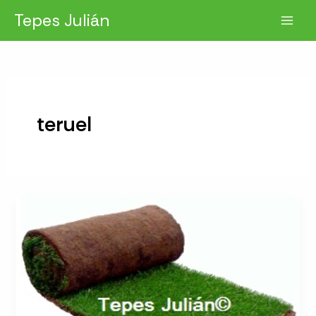
Ir
Tepes Julián
al
contenido
teruel