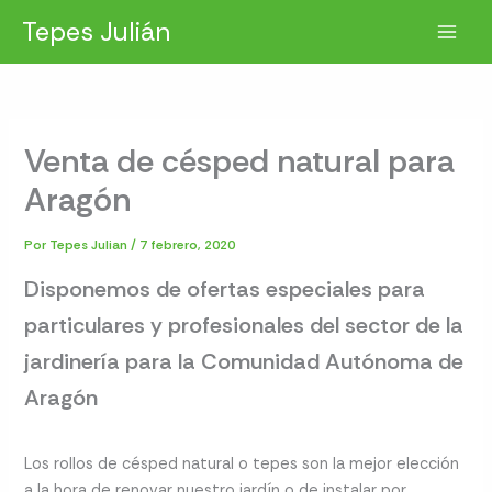
Ir
Tepes Julián
al
contenido
Venta de césped natural para
Aragón
Por
Tepes Julian
/
7 febrero, 2020
Disponemos de ofertas especiales para
particulares y profesionales del sector de la
jardinería para la Comunidad Autónoma de
Aragón
Los rollos de césped natural o tepes son la mejor elección
a la hora de renovar nuestro jardín o de instalar por